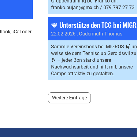
Gruppentraining bei Franko an:
franko.bujan@gmx.ch / 079 797 27 73
💙 U
tlook, iCal oder
22.02.2026
, Gudermuth Thomas
Sammle Vereinsbons bei MIGROS 🛒 u
weise sie dem Tennisclub Geroldswil zu
🎾 – jeder Bon stärkt unsere
Nachwuchsarbeit und hilft mit, unsere
Camps attraktiv zu gestalten.
Weitere Einträge