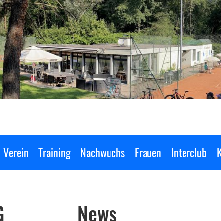
!
Verein
Training
Nachwuchs
Frauen
Interclub
K
G
News