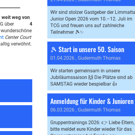
Wir sind stolzer Gastgeber der Limmatta
 weit weg von
Junior Open 2026 vom 10.–12. Juli im
der TCG über
4
TCG und freuen uns auf zahlreiche
ne wunderschöne
Teilnehmer 🎾✨
nt
Center Court
altig verwöhnt.
🎾 Start in unsere 50. Saison
01.04.2026
, Gudermuth Thomas
Wir starten gemeinsam in unsere
Jubiläumssaison 🙌 Die Plätze sind ab
SAMSTAG wieder bespielbar 👍
06.03.2026
, Gudermuth Thomas
Gruppentrainings 2026: 👉 Liebe Eltern,
bitte meldet eure Kinder wieder für das