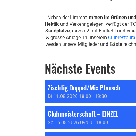
Neben der Limmat,
mitten im Grünen und
Hektik
und Verkehr gelegen, verfügt 
Sandplätze
, davon 2 mit Flutlicht und ei
& grosse Anlage. In unserem
Clubrestaura
werden unsere Mitglieder und Gäste reichh
Nächste Events
Zischtig Doppel/Mix Plausch
Di 11.08.2026 18:00 - 19:30
Clubmeisterschaft – EINZEL
Sa 15.08.2026 09:00 - 18:00