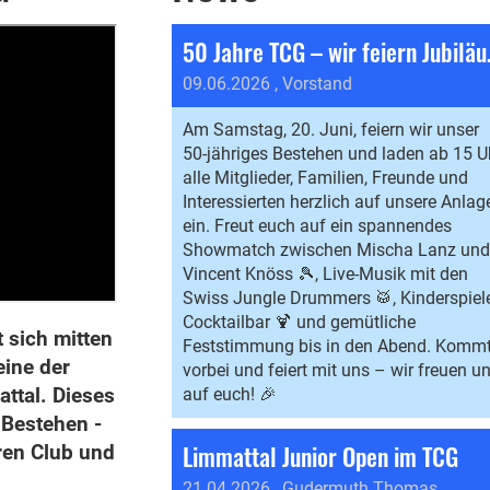
50 Jahr
09.06.2026
, Vorstand
Am Samstag, 20. Juni, feiern wir unser
50-jähriges Bestehen und laden ab 15 U
alle Mitglieder, Familien, Freunde und
Interessierten herzlich auf unsere Anlag
ein. Freut euch auf ein spannendes
Showmatch zwischen Mischa Lanz un
Vincent Knöss 🎾, Live-Musik mit den
Swiss Jungle Drummers 🥁, Kinderspiele
Cocktailbar 🍹 und gemütliche
t sich mitten
Feststimmung bis in den Abend. Komm
eine der
vorbei und feiert mit uns – wir freuen u
ttal. Dieses
auf euch! 🎉
 Bestehen -
Limmattal Junior Open im TCG
ren Club und
21.04.2026
, Gudermuth Thomas