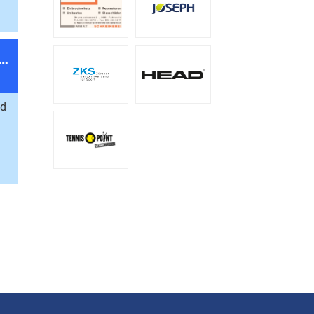
nterstütze den TCG bei MIGROS🟠
nd