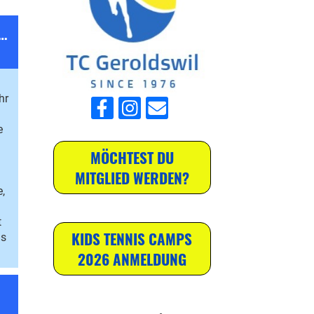
e TCG – wir feiern Jubiläum!
hr
e
MÖCHTEST DU
d
MITGLIED WERDEN?
,
t
KIDS TENNIS CAMPS
ns
2026 ANMELDUNG